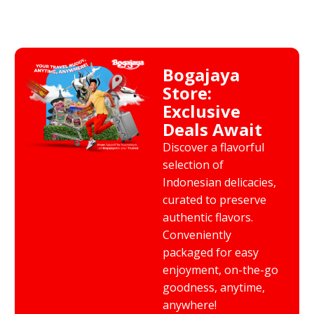
Bogajaya
Store:
Exclusive
Deals Await
Discover a flavorful
selection of
Indonesian delicacies,
curated to preserve
authentic flavors.
Conveniently
packaged for easy
enjoyment, on-the-go
goodness, anytime,
anywhere!