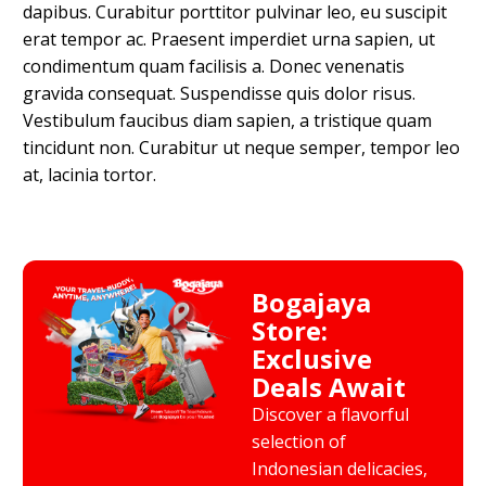
dapibus. Curabitur porttitor pulvinar leo, eu suscipit
erat tempor ac. Praesent imperdiet urna sapien, ut
condimentum quam facilisis a. Donec venenatis
gravida consequat. Suspendisse quis dolor risus.
Vestibulum faucibus diam sapien, a tristique quam
tincidunt non. Curabitur ut neque semper, tempor leo
at, lacinia tortor.
Bogajaya
Store:
Exclusive
Deals Await
Discover a flavorful
selection of
Indonesian delicacies,